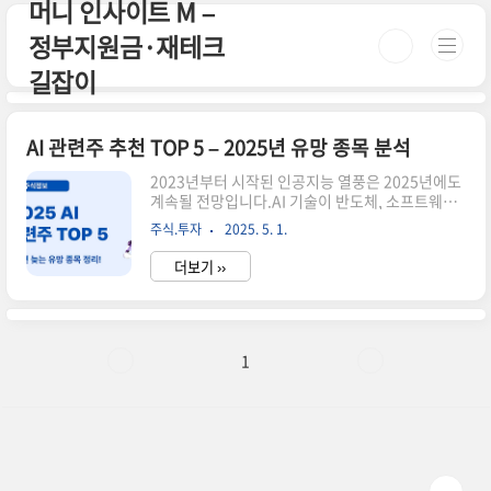
머니 인사이트 M –
본문 바로가기
정부지원금·재테크
길잡이
AI 관련주 추천 TOP 5 – 2025년 유망 종목 분석
2023년부터 시작된 인공지능 열풍은 2025년에도
계속될 전망입니다.AI 기술이 반도체, 소프트웨어,
클라우드, 로봇 산업까지 확장되면서관련 기업들
주식.투자
2025. 5. 1.
의 실적과 주가도 주목받고 있어요.오늘은 2025년
기준으로 유망한 AI 관련주 TOP 5를 산업별로 나
더보기 ››
누어 소개해드릴게요.✅ 2025년 주목할 AI 관련주
TOP 5엔비디아(NVIDIA) – AI 반도체의 대표주자
마이크로소프트(Microsoft) – OpenAI와의 협력,
애저 기반 AI 확장알파벳(Google) – Bard와 자체
AI 플랫폼 강화AMD – AI GPU 시장에서 엔비디아
1
의 대항마팔란티어(Palantir) – 데이터 분석 기반
AI 소프트웨어 기업📌 참고로 알아두면 좋은 정보
AI는 단일 기업보다는 **ETF 또는 포트폴리오**
투자로 리스..