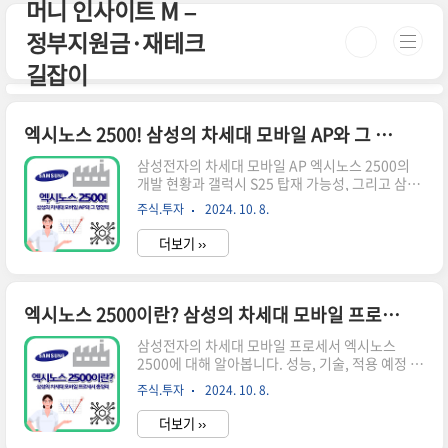
머니 인사이트 M –
본문 바로가기
정부지원금·재테크
길잡이
엑시노스 2500! 삼성의 차세대 모바일 AP와 그 영향력
삼성전자의 차세대 모바일 AP 엑시노스 2500의
개발 현황과 갤럭시 S25 탑재 가능성, 그리고 삼성
반도체 사업에 미칠 영향을 살펴봅니다. 📌 ※ 자세
주식.투자
2024. 10. 8.
한 사항은 아래 버튼을 클릭하셔서 확인해 보세요!
※엑시노스 2500이란? 바로가기↑ 이 버튼을 클
더보기 ››
릭하시면 해당 페이지로 빠르게 이동합니다! ↑엑
시노스 2500의 개발 현황 삼성전자는 차세대 모바
일 애플리케이션 프로세서(AP) '엑시노스 2500'의
개발에 박차를 가하고 있습니다. 이 새로운 칩셋은
엑시노스 2500이란? 삼성의 차세대 모바일 프로세서 총정리
최신 2세대 3나노 파운드리 공정을 통해 제조될 예
정입니다.2세대 3나노 공정의 안정성삼성전자는
삼성전자의 차세대 모바일 프로세서 엑시노스
최근 열린 삼성 파운드리 포럼에서 "2세대 3나노
2500에 대해 알아봅니다. 성능, 기술, 적용 예정 모
공정은 안정적인 성능과 수율을 기반으로 계획대로
델 등 핵심 정보를 정리했습니다.엑시노스 2500이
주식.투자
2024. 10. 8.
순항 중"이라고 밝혔습니다. 이는 그동안 제기되었
란? 엑시노스 2500은 삼성전자가 개발 중인 차세
던 수율 논란..
대 모바일 애플리케이션 프로세서(AP)입니다. 이
더보기 ››
프로세서는 스마트폰의 두뇌 역할을 하는 핵심 부