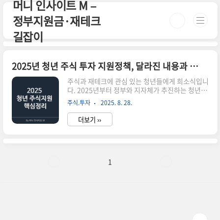
머니 인사이트 M –
본문 바로가기
정부지원금·재테크
길잡이
2025년 청년 주식 투자 지원정책, 달라진 내용과 활용법 정리
주식과 재테크에 관심 있는 청년들에게 희소식입니
다. 2025년부터 정부와 지자체가 추진하는 청년 주
식 투자 지원 정책이 본격 시행되면서, 자산 형성에
주식.투자
2025. 8. 28.
있어 실질적인 도움을 받을 수 있게 되었습니다.이
번 글에서는 2025년 기준으로 청년 투자 지원 제도
더보기 ››
의 주요 내용과 신청 방법, 활용 전략까지 정리해 드
립니다. 청년 주식 투자 지원정책이란?이 정책은
만 19세~34세 이하의 청년을 대상으로, 주식 계좌
개설과 자산 운용에 필요한 초기 자금을 일부 지원
하거나, 세제 혜택을 제공하는 제도입니다. 특히 금
1
융 문맹 탈피와 건전한 투자 습관 형성을 목표로 하
고 있으며, 정부 주도와 민간 금융기관 협업 방식으
로 확대되고 있습니다.2025년 주요 지원 내용청년
형 ISA 계좌 혜택 강화: 비과세 한도 확대 (연 400..