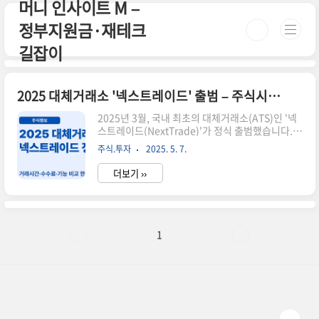
머니 인사이트 M –
본문 바로가기
정부지원금·재테크
길잡이
2025 대체거래소 '넥스트레이드' 출범 – 주식시장에 불어올 변화
2025년 3월, 국내 최초의 대체거래소(ATS)인 '넥
스트레이드(NextTrade)'가 정식 출범했습니다.
기존의 한국거래소(KRX) 중심의 시장에 새로운 경
주식.투자
2025. 5. 7.
쟁자가 등장한 것이죠. 과연 이 변화는 투자자에게
어떤 기회를 줄까요? 오늘은 넥스트레이드의 주요
더보기 ››
특징과 기대 효과를 자세히 알려드립니다.🚀 넥스
트레이드의 주요 특징거래시간 확대 – 아침 8시부
터 밤 8시까지, 총 12시간 거래 가능호가 방식 다양
화 – 지정가 외 시장가, 조건부 지정가 등 가능낮은
수수료 – 기존 KRX보다 거래 수수료 인하📊 기존
1
거래소와의 차이점은?구분KRX넥스트레이드거래
시간09:00 ~ 15:3008:00 ~ 20:00수수료상대적
으로 높음낮음거래 방식단일호가 중심다양한 호가
제공💬 투자자에게 주는 영향📌 분산투자 가능..