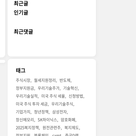
최근글
인기글
최근댓글
태그
주식시장
월세지원정리
반도체
정부지원금
우리기술주가
기술혁신
우리기술실적
미국 주식 세율
신청방법
미국 주식 투자 세금
우리기술주식
기업가치
청년정책
삼성전자
창신메모리
SK하이닉스
암호화폐
2025복지정책
원전관련주
복지제도
정부지원
블록체인
cxmt
중국D램