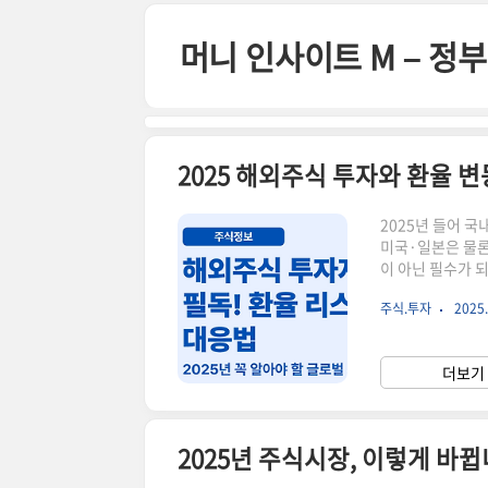
본문 바로가기
머니 인사이트 M – 
2025 해외주식 투자와 환율 변
2025년 들어 
미국·일본은 물론
이 아닌 필수가 
율 리스크를 줄이
주식.투자
2025.
영향을 최소화하고
유지하면서, 통화
환헤지KODEX 
더보기 
크기 때문에, 엔화
2025년 주식시장, 이렇게 바뀝