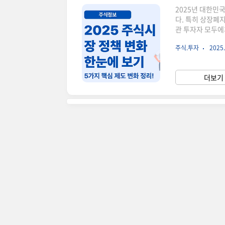
2025년 대한민
다. 특히 상장폐지
관 투자자 모두에
2025년 주식시
주식.투자
2025.
변화들이 있을까요
성② 대체거래소 '
자동매매, 리서치
더보기 
⑤ 글로벌 정책 변