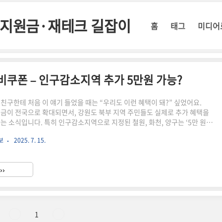
정부지원금·재테크 길잡이
홈
태그
미디어
소비쿠폰 – 인구감소지역 추가 5만원 가능?
 친구한테 처음 이 얘기 들었을 때는 “우리도 이런 혜택이 돼?” 싶었어요.
원금이 전국으로 확대되면서, 강원도 북부 지역 주민들도 실제로 추가 혜택을
다는 소식입니다. 특히 인구감소지역으로 지정된 철원, 화천, 양구는 ‘5만 원
 관심이 집중되고 있어요. 📌 요약 정리철원·화천·양구는 인구감소지역으로 5
보
2025. 7. 15.
 대상2025년 소비쿠폰은 최대 45만 원까지 가능신청은 읍면동 주민센터 또는
폐, 전통시장, 일부 마트 등 사용 가능신청 기한 및 사용기한은 지역별로 상
 민생지원금 정보 한눈에 보기소상공인 부담경감 프로그램과 다양한 2025 민
››
르게 확인해보세요. 📝 크레딧 신청 📄..
1