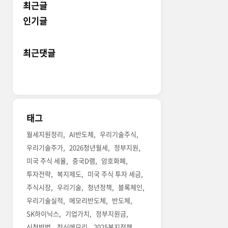
최근글
인기글
최근댓글
태그
월세지원정리
AI반도체
우리기술주식
우리기술주가
2026청년월세
정부지원
미국 주식 세율
중국D램
암호화폐
투자전략
복지제도
미국 주식 투자 세금
주식시장
우리기술
청년정책
블록체인
우리기술실적
메모리반도체
반도체
SK하이닉스
기업가치
정부지원금
신청방법
창신메모리
2025복지정책