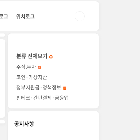
로그
위치로그
분류 전체보기
주식.투자
코인·가상자산
정부지원금·정책정보
핀테크·간편결제·금융앱
공지사항