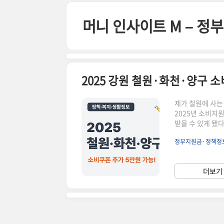
본문 바로가기
머니 인사이트 M – 
2025 강원 철원·화천·양구 
제가 철원에 사는
2025년 소비지
받을 수 있게 됐
더’ 지급 여부로
정부지원금·정책정
만 원 추가 지급
온라인 접수지역화
이크레딧 신청 &
더보기 
생지원금 혜택을 빠