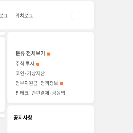
로그
위치로그
분류 전체보기
주식.투자
코인·가상자산
정부지원금·정책정보
핀테크·간편결제·금융앱
공지사항