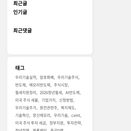
최근글
인기글
최근댓글
태그
우리기술실적
암호화폐
우리기술주식
반도체
메모리반도체
주식시장
월세지원정리
2026청년월세
AI반도체
미국 주식 세율
기업가치
신청방법
우리기술주가
원전관련주
복지제도
기술혁신
창신메모리
우리기술
cxmt
미국 주식 투자 세금
정부지원
투자전략
청년정책
블록체인
중국D램