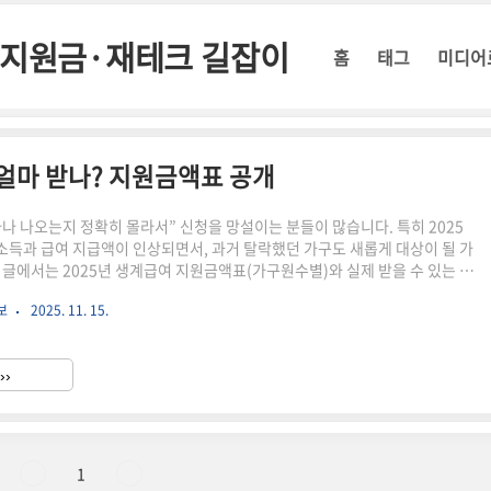
정부지원금·재테크 길잡이
홈
태그
미디어
 얼마 받나? 지원금액표 공개
나 나오는지 정확히 몰라서” 신청을 망설이는 분들이 많습니다. 특히 2025
득과 급여 지급액이 인상되면서, 과거 탈락했던 가구도 새롭게 대상이 될 가
 글에서는 2025년 생계급여 지원금액표(가구원수별)와 실제 받을 수 있는 금
경점까지 한 번에 정리했습니다.⏳ 3분 요약 – 2025 생계급여 핵심 정리2025
보
2025. 11. 15.
액 전년 대비 인상중위소득 30% 이하 가구 대상 (노인·한부모 완화 기준 적
득 일부 공제 후 실수령액 산정가구원 수 늘수록 지급액↑, 4인 기준 약 ○○
로·129 어디서든 신청 가능💡 핵심: “작년 탈락” → “올해 가능” 케이스
››
보장 생계급여란?소득이 기준중위소득 3..
1