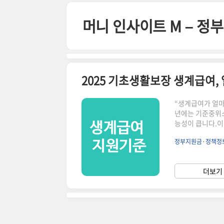
본문 바로가기
머니 인사이트 M – 
2025 기초생활보장 생계급여,
“생계급여가 얼마
년에는 기준중위소
능성이 큽니다.이
액, 신청 기준 변
정부지원금·정책정
년 생계급여 지원
용)근로·사업 소
만원대주민센터·복지
더보기 
많습니다!기초생활