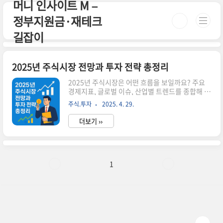
머니 인사이트 M –
본문 바로가기
정부지원금·재테크
길잡이
2025년 주식시장 전망과 투자 전략 총정리
2025년 주식시장은 어떤 흐름을 보일까요? 주요
경제지표, 글로벌 이슈, 산업별 트렌드를 종합해 투
자 전략을 세워보세요. 이번 포스팅에서는 2025년
주식.투자
2025. 4. 29.
주식시장에 영향을 줄 요소들과 대응 방법을 한눈
에 정리했습니다.✅ 2025년 주식시장 전망 요약미
더보기 ››
국 금리 정책: 금리 인하 가능성 → 성장주에 긍정
적AI·반도체 산업 성장: 엔비디아, AMD 등 AI 수혜
주 주목에너지 전환 가속: 친환경 에너지 관련주 상
승 기대리스크 요인: 지정학적 리스크, 인플레이션
재확산 가능성📈 2025년 투자 전략 제안1. 성장주
1
와 배당주의 균형 투자AI, 반도체, 친환경 에너지
등 고성장 산업에 일정 비중을 두고, 배당 성향이 높
은 안정주를 함께 가져가세요.2. 글로벌 분산 투자
미국 시장뿐 아니라 인도, 베트남, 유럽 등 성장..