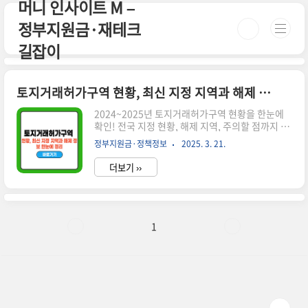
머니 인사이트 M –
본문 바로가기
정부지원금·재테크
길잡이
토지거래허가구역 현황, 최신 지정 지역과 해제 정보 한눈에 정리
2024~2025년 토지거래허가구역 현황을 한눈에
확인! 전국 지정 현황, 해제 지역, 주의할 점까지 깔
끔하게 정리해드립니다.시간이 없으신 분들은 아
정부지원금·정책정보
2025. 3. 21.
래 버튼으로 확인하세요! 서울 부동산 정보광장👉
▼ 자세한 정보는 아래에서 계속 이어집니다! ▼
더보기 ››
📌 토지거래허가구역 현황이란?토지거래허가구역
은 정부 또는 지자체가 부동산 시장 과열을 막기 위
해 지정하는 규제지역입니다.이 지역 내에서는 일
정 면적 이상의 토지를 거래할 때 반드시 관할 관청
의 허가를 받아야 하며, 최근에는 그 지정 범위와 대
1
상이 빠르게 변화하고 있습니다.🏙️ 2024~2025년
토지거래허가구역 지정 및 해제 현황 요약 구분지
정 지역주요 내용2024.04서울 강남구, 서초구, 송
파구 일부재건축 단지 중심으로 지정 확대2024.09
경기 성남,..