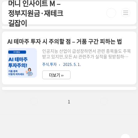
머니 인사이트 M –
본문 바로가기
정부지원금·재테크
길잡이
AI 테마주 투자 시 주의할 점 – 거품 구간 피하는 법
인공지능 산업이 급성장하면서 관련 종목들도 주목
받고 있지만,모든 AI 관련주가 실적을 뒷받침하는
것은 아니에요.이번 글에서는 AI 테마주에 투자할
주식.투자
2025. 5. 1.
때 조심해야 할 포인트와 거품 구간을 피하는 실전
투자 팁을 정리해드릴게요.🚨 AI 테마주의 거품 신
더보기 ››
호실적은 없는데 주가만 급등하는 종목단기 급등
후 급락 반복 (단타성 거래 중심)AI 키워드에만 의
존하는 뉴스성 홍보실질적 제품/기술 없이 테마에
만 편승📌 투자 시 반드시 확인해야 할 것들최근 1
년간 실적 및 IR자료 확인글로벌 매출 구조, 제품 상
1
용화 수준실제 AI 기술과의 연관성 (표면적 이름이
아닌 내용 중심)ETF를 통한 분산 투자 병행 고려🙋
자주 묻는 질문 (Q&A)Q1. AI 테마주 거품은 어떻
게 구별하나요?실적이 뒷받침되지 않고 단기간에
급등..