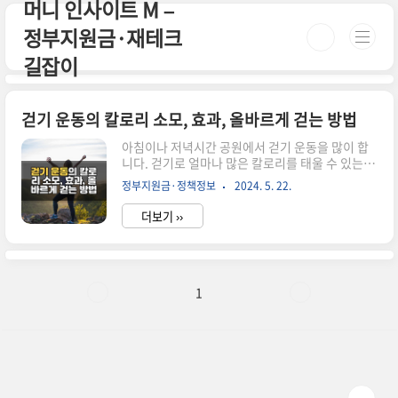
머니 인사이트 M –
본문 바로가기
정부지원금·재테크
길잡이
걷기 운동의 칼로리 소모, 효과, 올바르게 걷는 방법
아침이나 저녁시간 공원에서 걷기 운동을 많이 합
니다. 걷기로 얼마나 많은 칼로리를 태울 수 있는지
알아보겠습니다! 체중 감량, 건강 및 피트니스를 위
정부지원금·정책정보
2024. 5. 22.
한 걷기의 이점을 살펴보고 각 단계에서 칼로리 소
모를 최대화하는 팁을 알아보겠습니다. 걷기 운동
더보기 ››
이란? 걷기 운동이란? 건강과 체력증진을 목적으
로 걷은 운동을 말합니다. 평상시에 걷기와는 다르
게 걷기 운동은 걷는 속도와 보폭 그리고 걷는 시간
이 차이가 있습니다. 이 걷기 운동은 모든 연령층에
게 가장 적합하고 접근하기 쉬운 유산소 운동 중의
1
하나입니다. 걷기 운동의 효과 심혈관 건강 개선:
규칙적인 걷기는 심장을 강화하고 혈액 순환을 개
선하며, 혈압과 콜레스테롤 수치를 관리하는 데 도
움이 됩니다.체중 관리: 칼로리 소모를 통해 체중을
관리하고 유지할..