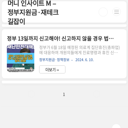
머니 인사이트 M –
본문 바로가기
정부지원금·재테크
길잡이
정부 13일까지 신고해야! 신고하지 않을 경우 법적 처벌!
정부가 6월 18일 예정된 의료계 집단휴진(총파업)
에 대응하여 개원의들에게 진료명령과 휴진 신고명
령을 발령했습니다.핵심 내용- 진료 명령: 각 지자
정부지원금·정책정보
2024. 6. 10.
체는 관할 의료기관에 대해 6월 18일 당일 휴진 없
이 진료하도록 진료명령.- 휴진 신고: 6월 18일 당
더보기 ››
일에도 휴진하려는 의료기관은 6월 13일까지 휴진
신고. 신고하지 않을 경우 법적 처벌을 받을 수 있습
니다.해당 내용은 다음과 같은 뉴스 기사에서 확인
하실 수 있습니다. 조중일
보: https://www.joongang.co.kr/article/252552
1
뉴
스: https://news.sbs.co.kr/news/endPage.do?
news_id=N1007677729동아일
보: https://www.donga.com/news/Society/articl.