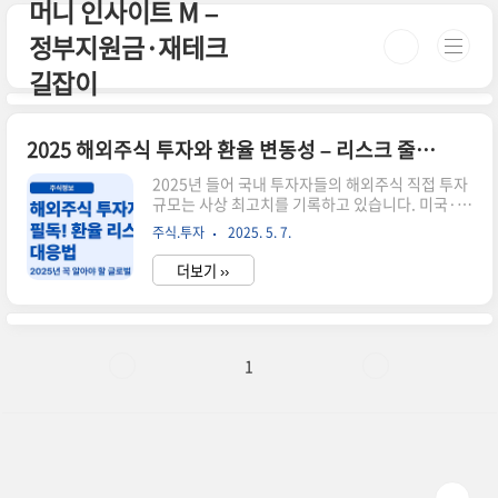
머니 인사이트 M –
본문 바로가기
정부지원금·재테크
길잡이
2025 해외주식 투자와 환율 변동성 – 리스크 줄이는 3가지 전략
2025년 들어 국내 투자자들의 해외주식 직접 투자
규모는 사상 최고치를 기록하고 있습니다. 미국·일
본은 물론, 유럽·신흥국 시장까지 관심이 확대되면
주식.투자
2025. 5. 7.
서 '글로벌 분산 투자'는 이제 선택이 아닌 필수가
되었죠. 하지만 문제는 환율 변동성입니다. 이번 글
더보기 ››
에서는 해외주식 투자 시 환율 리스크를 줄이는 핵
심 전략 3가지를 소개해 드릴게요.💸 전략 ① 환헤
지 ETF 활용하기환율 영향을 최소화하고 싶다면
'환헤지형 ETF'를 활용하세요. 환헤지 상품은 투자
자산은 그대로 유지하면서, 통화 리스크를 줄여주
1
는 장점이 있습니다.추천 ETF 예시:TIGER 미국나
스닥100환헤지KODEX 선진국MSCI환헤지📊 전
략 ② 통화 분산 투자달러에 집중된 투자는 리스크
가 크기 때문에, 엔화, 유로화, 위안화 등 다른 통화
자산을..