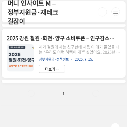
머니 인사이트 M –
본문 바로가기
정부지원금·재테크
길잡이
2025 강원 철원·화천·양구 소비쿠폰 – 인구감소지역 추가 5만원 가능?
제가 철원에 사는 친구한테 처음 이 얘기 들었을 때
는 “우리도 이런 혜택이 돼?” 싶었어요. 2025년 소
비지원금이 전국으로 확대되면서, 강원도 북부 지
정부지원금·정책정보
2025. 7. 15.
역 주민들도 실제로 추가 혜택을 받을 수 있게 됐다
는 소식입니다. 특히 인구감소지역으로 지정된 철
더보기 ››
원, 화천, 양구는 ‘5만 원 더’ 지급 여부로 관심이 집
중되고 있어요. 📌 요약 정리철원·화천·양구는 인
구감소지역으로 5만 원 추가 지급 대상2025년 소
비쿠폰은 최대 45만 원까지 가능신청은 읍면동 주
민센터 또는 온라인 접수지역화폐, 전통시장, 일부
1
마트 등 사용 가능신청 기한 및 사용기한은 지역별
로 상이크레딧 신청 & 민생지원금 정보 한눈에 보
기소상공인 부담경감 프로그램과 다양한 2025 민
생지원금 혜택을 빠르게 확인해보세요. 📝 크레딧
신청 📄..