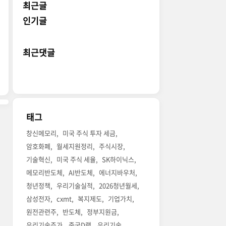
최근글
인기글
최근댓글
태그
창신메모리
미국 주식 투자 세금
암호화폐
월세지원정리
주식시장
기술혁신
미국 주식 세율
SK하이닉스
메모리반도체
AI반도체
에너지바우처
청년정책
우리기술실적
2026청년월세
삼성전자
cxmt
복지제도
기업가치
원전관련주
반도체
정부지원금
우리기술주가
중국D램
우리기술