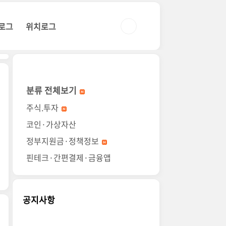
로그
위치로그
분류 전체보기
주식.투자
코인·가상자산
정부지원금·정책정보
핀테크·간편결제·금융앱
공지사항