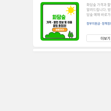
화담숲 가격과 할인
알려드립니다. 방
담숲 예매 바로가기!👉
용 요금 안내자연
정부지원금·정책정
소입니다. 방문을
담숲 입장료구분가
생)5,000원경로
더보기 
(12월~3월)에는