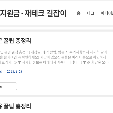
정부지원금·재테크 길잡이
홈
태그
미디어
문 꿀팁 총정리
및 운영 일정 총정리! 개장일, 예약 방법, 방문 시 주의사항까지 자세히 알려
을 즐기려면 꼭 확인하세요! 시간이 없으신 분들은 아래 버튼으로 확인하세
가기!👉 ▼ 자세한 정보는 아래에서 계속 이어집니다! ▼ 🌿 화담숲 오픈
내자연 속 힐링 명소로 많은 사랑을 받는 화담숲이 드디어 오픈합니다! 화담숲
보
2025. 3. 17.
 위해 운영 일정과 이용 방법을 미리 확인하는 것이 중요합니다.✅ 2024년 화
024년 개장일: 4월 초 예정운영 기간: 4월 ~ 11월휴무일: 특정일 미운영 (홈
)✅ 운영시간 안내구분운영 시간개장 시간오전 9시입장 마감오후 5시폐장 시
››
기(봄·가을)에는 사전 예약 필수!..
용 꿀팁 총정리