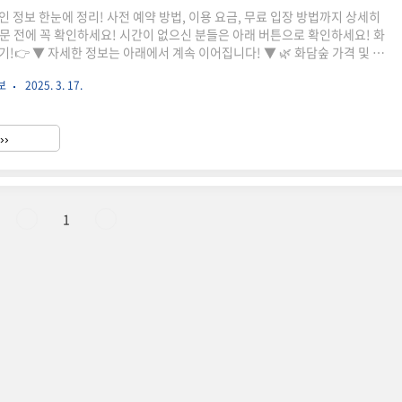
 정보 한눈에 정리! 사전 예약 방법, 이용 요금, 무료 입장 방법까지 상세히
문 전에 꼭 확인하세요! 시간이 없으신 분들은 아래 버튼으로 확인하세요! 화
 ▼ 자세한 정보는 아래에서 계속 이어집니다! ▼ 🌿 화담숲 가격 및 이
과 조화를 이루는 화담숲은 계절마다 아름다운 풍경을 감상할 수 있는 인기 명
보
2025. 3. 17.
 계획하고 있다면 입장료 및 할인 혜택을 미리 확인하는 것이 좋습니다.✅ 화
격(원)성인11,000원청소년(중·고등학생)8,000원어린이(36개월~초등학
(65세 이상)8,000원※ 36개월 미만 유아는 무료 입장 가능합니다.※ 동절기
››
 운영하지 않습니다.✅ 모노레일 요금..
1