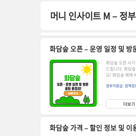
본문 바로가기
머니 인사이트 M – 
화담숲 오픈 – 운영 일정 및 방
화담숲 오픈 시기 
드립니다. 화담숲
요! 화담숲 예매 바로
일정 및 운영 안
정부지원금·정책정
을 제대로 즐기기
담숲 오픈 일정 2
페이지 확인 필수
더보기 
간오후 6시※ 성수
화담숲 가격 – 할인 정보 및 이