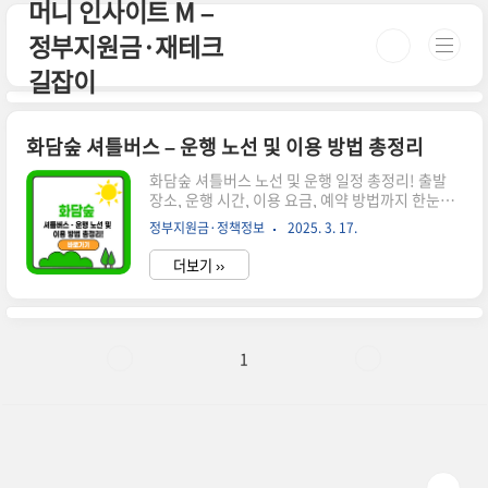
머니 인사이트 M –
본문 바로가기
정부지원금·재테크
길잡이
화담숲 셔틀버스 – 운행 노선 및 이용 방법 총정리
화담숲 셔틀버스 노선 및 운행 일정 총정리! 출발
장소, 운행 시간, 이용 요금, 예약 방법까지 한눈에
확인하세요. 편리하게 화담숲을 방문하세요! 시간
정부지원금·정책정보
2025. 3. 17.
이 없으신 분들은 아래 버튼으로 확인하세요! 화담
숲 예매 바로가기!👉 ▼ 자세한 정보는 아래에서
더보기 ››
계속 이어집니다! ▼ 🚌 화담숲 셔틀버스 운행 안내
화담숲은 대중교통을 이용해 방문하려는 분들을 위
해 셔틀버스를 운행하고 있습니다. 자가용 없이도
편리하게 이동할 수 있도록 셔틀버스 노선 및 이용
방법을 자세히 정리해드리겠습니다.✅ 화담숲 셔틀
1
버스 운행 일정 운행 기간: 4월 ~ 11월 (동절기 미
운행)운행 요일: 주말 및 공휴일셔틀버스 요금: 무
료✅ 셔틀버스 노선 및 시간표출발 장소첫차막차배
차 간격곤지암역 → 화담숲오전 9:00오후
4:0030~40분 간격..