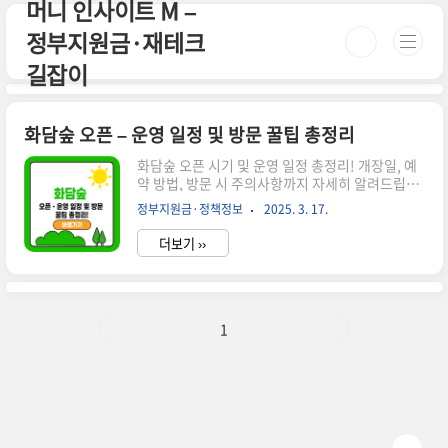
머니 인사이트 M –
본문 바로가기
정부지원금·재테크
길잡이
화담숲 오픈 – 운영 일정 및 방문 꿀팁 총정리
화담숲 오픈 시기 및 운영 일정 총정리! 개장일, 예
약 방법, 방문 시 주의사항까지 자세히 알려드립니
다. 화담숲을 즐기려면 꼭 확인하세요! 시간이 없으
정부지원금·정책정보
2025. 3. 17.
신 분들은 아래 버튼으로 확인하세요! 화담숲 예매
바로가기!👉 ▼ 자세한 정보는 아래에서 계속 이어
더보기 ››
집니다! ▼ 🌿 화담숲 오픈 일정 및 운영 안내자연
속 힐링 명소로 많은 사랑을 받는 화담숲이 드디어
오픈합니다! 화담숲을 제대로 즐기기 위해 운영 일
정과 이용 방법을 미리 확인하는 것이 중요합니
다.✅ 2024년 화담숲 오픈 일정 2024년 개장일: 4
1
월 초 예정운영 기간: 4월 ~ 11월휴무일: 특정일 미
운영 (홈페이지 확인 필수)✅ 운영시간 안내구분운
영 시간개장 시간오전 9시입장 마감오후 5시폐장
시간오후 6시※ 성수기(봄·가을)에는 사전 예약
필수!..