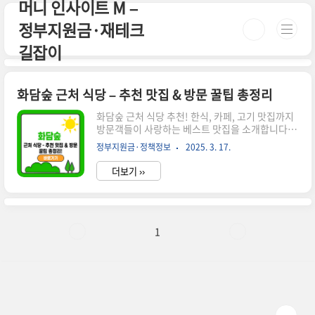
머니 인사이트 M –
본문 바로가기
정부지원금·재테크
길잡이
화담숲 근처 식당 – 추천 맛집 & 방문 꿀팁 총정리
화담숲 근처 식당 추천! 한식, 카페, 고기 맛집까지
방문객들이 사랑하는 베스트 맛집을 소개합니다.
위치, 메뉴, 가격 정보까지 확인하세요! 시간이 없
정부지원금·정책정보
2025. 3. 17.
으신 분들은 아래 버튼으로 확인하세요! 화담숲 예
매 바로가기!👉 ▼ 자세한 정보는 아래에서 계속
더보기 ››
이어집니다! ▼ 🍽️ 화담숲 근처 맛집 BEST 51. 곤
지암 소머리국밥 – 든든한 한 끼📍 위치: 경기 광주
시 곤지암읍 경충대로 1234🕒 운영시간:
08:00~21:00💰 대표 메뉴: 소머리국밥(12,000
원), 수육(25,000원)⭐ 추천 이유: 진한 국물과 푸
1
짐한 고기가 특징2. 화담숲 정육식당 – 한우 맛집
📍 위치: 경기 광주시 도척면 도척로 567🕒 운영시
간: 11:00~22:00💰 대표 메뉴: 한우 꽃등심(100g
25,000원),..