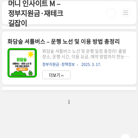
머니 인사이트 M –
본문 바로가기
정부지원금·재테크
길잡이
화담숲 셔틀버스 – 운행 노선 및 이용 방법 총정리
화담숲 셔틀버스 노선 및 운행 일정 총정리! 출발
장소, 운행 시간, 이용 요금, 예약 방법까지 한눈에
확인하세요. 편리하게 화담숲을 방문하세요! 시간
정부지원금·정책정보
2025. 3. 17.
이 없으신 분들은 아래 버튼으로 확인하세요! 화담
숲 예매 바로가기!👉 ▼ 자세한 정보는 아래에서
더보기 ››
계속 이어집니다! ▼ 🚌 화담숲 셔틀버스 운행 안내
화담숲은 대중교통을 이용해 방문하려는 분들을 위
해 셔틀버스를 운행하고 있습니다. 자가용 없이도
편리하게 이동할 수 있도록 셔틀버스 노선 및 이용
방법을 자세히 정리해드리겠습니다.✅ 화담숲 셔틀
1
버스 운행 일정 운행 기간: 4월 ~ 11월 (동절기 미
운행)운행 요일: 주말 및 공휴일셔틀버스 요금: 무
료✅ 셔틀버스 노선 및 시간표출발 장소첫차막차배
차 간격곤지암역 → 화담숲오전 9:00오후
4:0030~40분 간격..