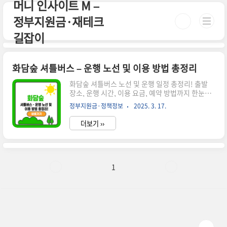
머니 인사이트 M –
본문 바로가기
정부지원금·재테크
길잡이
화담숲 셔틀버스 – 운행 노선 및 이용 방법 총정리
화담숲 셔틀버스 노선 및 운행 일정 총정리! 출발
장소, 운행 시간, 이용 요금, 예약 방법까지 한눈에
확인하세요. 편리하게 화담숲을 방문하세요! 시간
정부지원금·정책정보
2025. 3. 17.
이 없으신 분들은 아래 버튼으로 확인하세요! 화담
숲 예매 바로가기!👉 ▼ 자세한 정보는 아래에서
더보기 ››
계속 이어집니다! ▼ 🚌 화담숲 셔틀버스 운행 안내
화담숲은 대중교통을 이용해 방문하려는 분들을 위
해 셔틀버스를 운행하고 있습니다. 자가용 없이도
편리하게 이동할 수 있도록 셔틀버스 노선 및 이용
방법을 자세히 정리해드리겠습니다.✅ 화담숲 셔틀
1
버스 운행 일정 운행 기간: 4월 ~ 11월 (동절기 미
운행)운행 요일: 주말 및 공휴일셔틀버스 요금: 무
료✅ 셔틀버스 노선 및 시간표출발 장소첫차막차배
차 간격곤지암역 → 화담숲오전 9:00오후
4:0030~40분 간격..