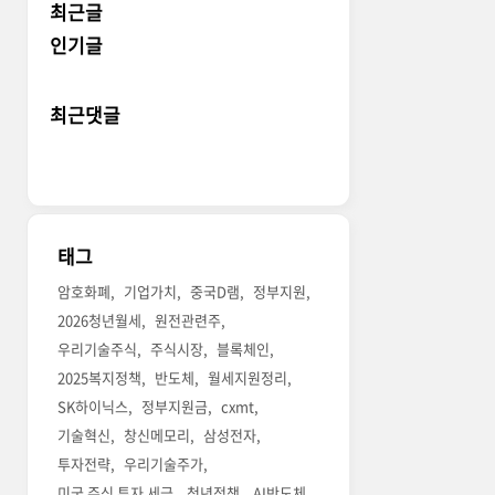
최근글
인기글
최근댓글
태그
암호화폐
기업가치
중국D램
정부지원
2026청년월세
원전관련주
우리기술주식
주식시장
블록체인
2025복지정책
반도체
월세지원정리
SK하이닉스
정부지원금
cxmt
기술혁신
창신메모리
삼성전자
투자전략
우리기술주가
미국 주식 투자 세금
청년정책
AI반도체