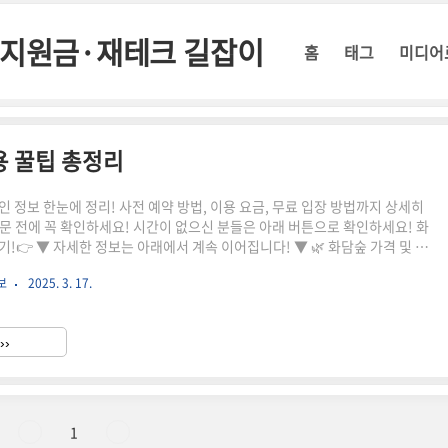
정부지원금·재테크 길잡이
홈
태그
미디어
용 꿀팁 총정리
 정보 한눈에 정리! 사전 예약 방법, 이용 요금, 무료 입장 방법까지 상세히
문 전에 꼭 확인하세요! 시간이 없으신 분들은 아래 버튼으로 확인하세요! 화
 ▼ 자세한 정보는 아래에서 계속 이어집니다! ▼ 🌿 화담숲 가격 및 이
과 조화를 이루는 화담숲은 계절마다 아름다운 풍경을 감상할 수 있는 인기 명
보
2025. 3. 17.
 계획하고 있다면 입장료 및 할인 혜택을 미리 확인하는 것이 좋습니다.✅ 화
격(원)성인11,000원청소년(중·고등학생)8,000원어린이(36개월~초등학
(65세 이상)8,000원※ 36개월 미만 유아는 무료 입장 가능합니다.※ 동절기
››
 운영하지 않습니다.✅ 모노레일 요금..
1