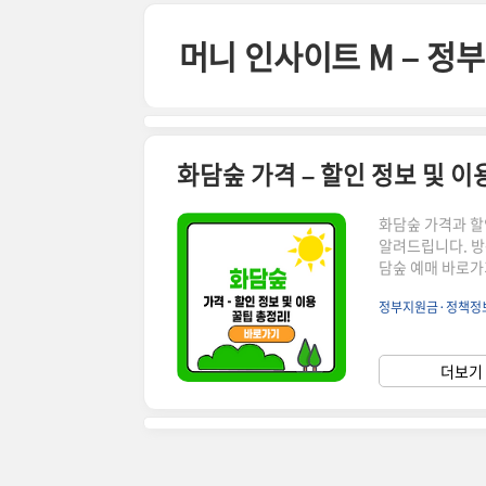
본문 바로가기
머니 인사이트 M – 
화담숲 가격 – 할인 정보 및 이
화담숲 가격과 할인
알려드립니다. 방
담숲 예매 바로가기!👉
용 요금 안내자연
정부지원금·정책정
소입니다. 방문을
담숲 입장료구분가
생)5,000원경로
더보기 
(12월~3월)에는