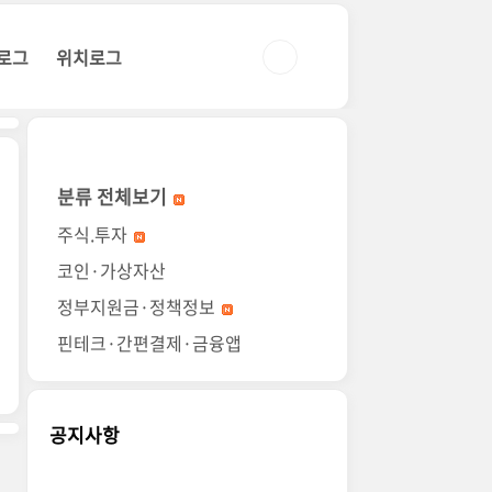
로그
위치로그
분류 전체보기
주식.투자
코인·가상자산
정부지원금·정책정보
핀테크·간편결제·금융앱
공지사항