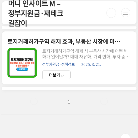
머니 인사이트 M –
본문 바로가기
정부지원금·재테크
길잡이
토지거래허가구역 해제 효과, 부동산 시장에 미치는 진짜 영향은?
토지거래허가구역 해제 시 부동산 시장에 어떤 변
화가 일어날까? 매매 자유화, 가격 변화, 투자 증가
등 해제 효과를 분석합니다.시간이 없으신 분들은
정부지원금·정책정보
2025. 3. 21.
아래 버튼으로 확인하세요! 서울 부동산 정보광장
👉 ▼ 자세한 정보는 아래에서 계속 이어집니다!
더보기 ››
▼ 🏡 토지거래허가구역 해제 효과란?토지거래허
가구역은 일정 면적 이상의 토지를 거래할 때 관할
관청의 허가가 필요한 규제 지역입니다.해제되면
해당 규제가 사라져 거래가 자유로워지며 부동산
시장에 다양한 변화를 가져옵니다.✅ 토지거래허가
1
구역 해제 시 기대되는 효과 매매 거래 자유화 – 허
가 없이 거래 가능, 거래량 증가가격 변화 – 단기 상
승 후 중장기 안정화 가능성투자 수요 유입 – 규제
해소로 투자 문의 증가개발 및 건축 수요 증가 – 사
업 추진 용이📉 해..