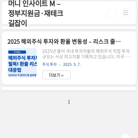
머니 인사이트 M –
본문 바로가기
정부지원금·재테크
길잡이
2025 해외주식 투자와 환율 변동성 – 리스크 줄이는 3가지 전략
2025년 들어 국내 투자자들의 해외주식 직접 투자
규모는 사상 최고치를 기록하고 있습니다. 미국·일
본은 물론, 유럽·신흥국 시장까지 관심이 확대되면
주식.투자
2025. 5. 7.
서 '글로벌 분산 투자'는 이제 선택이 아닌 필수가
되었죠. 하지만 문제는 환율 변동성입니다. 이번 글
더보기 ››
에서는 해외주식 투자 시 환율 리스크를 줄이는 핵
심 전략 3가지를 소개해 드릴게요.💸 전략 ① 환헤
지 ETF 활용하기환율 영향을 최소화하고 싶다면
'환헤지형 ETF'를 활용하세요. 환헤지 상품은 투자
자산은 그대로 유지하면서, 통화 리스크를 줄여주
1
는 장점이 있습니다.추천 ETF 예시:TIGER 미국나
스닥100환헤지KODEX 선진국MSCI환헤지📊 전
략 ② 통화 분산 투자달러에 집중된 투자는 리스크
가 크기 때문에, 엔화, 유로화, 위안화 등 다른 통화
자산을..