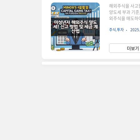
해외주식을 사고팔
양도세 부과 기준,
외주식을 매도하
득세 부과 기준: 
주식.투자
2025.
2% = 총 22
원세금 없음 ✅50
주체 양도세는 미
더보기 
은 미성년자 명의