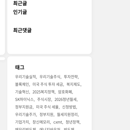
최근글
인기글
최근댓글
태그
우리기술실적
우리기술주식
투자전략
블록체인
미국 주식 투자 세금
복지제도
기술혁신
2025복지정책
암호화폐
SK하이닉스
주식시장
2026청년월세
정부지원금
미국 주식 세율
신청방법
우리기술주가
정부지원
월세지원정리
기업가치
창신메모리
cxmt
청년정책
메모리반도체
에너지바우처
반도체