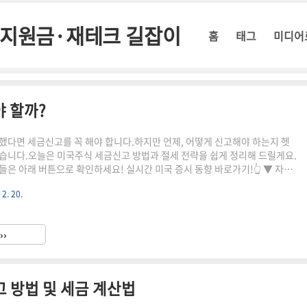
정부지원금·재테크 길잡이
홈
태그
미디어
 할까?
했다면 세금신고를 꼭 해야 합니다.하지만 언제, 어떻게 신고해야 하는지 헷
습니다.오늘은 미국주식 세금신고 방법과 절세 전략을 쉽게 정리해 드릴게요.
들은 아래 버튼으로 확인하세요! 실시간 미국 증시 동향 바로가기!👆 ▼ 자세
▼ ✅ 미국주식 세금신고 대상미국 주식 투자로 발생하
 2. 20.
양도소득세와 배당소득세로 나뉩니다.각 소득에 따라 신고 방법이 다르니, 정
1️⃣ 양도소득세 신고 미국 주식을 매매하여 차익이 발생하면 신고 필요연간
비과세!250만 원 초과분에 대해서만 22% 세율 적용📅 양도소득세 신고 기간
››
 31일** 거래분 → **다음 해 5월 1일~31..
 방법 및 세금 계산법