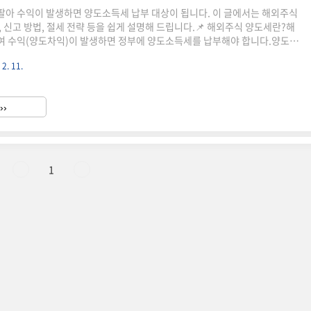
아 수익이 발생하면 양도소득세 납부 대상이 됩니다. 이 글에서는 해외주식
 신고 방법, 절세 전략 등을 쉽게 설명해 드립니다.📌 해외주식 양도세란?해
여 수익(양도차익)이 발생하면 정부에 양도소득세를 납부해야 합니다.양도소
해외주식 양도차익 250만 원 초과 시 세금 발생세율: 소득세 20% + 지방세
 2. 11.
%✅ 예제 계산매수가격매도가격양도차익세금 부과 여부500만 원700만 원200만
0만 원900만 원400만 원세금 부과 ⚠📌 미성년자의 해외주식 양도세 납부
성년자 본인이 납부해야 합니다.부모님이 대신 신고할 수 있지만, 세금 계산
››
로 진행됩니다.📌 해외주식 양도세 신고 방법..
1