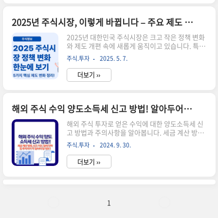
심 전략 3가지를 소개해 드릴게요.💸 전략 ① 환헤
지 ETF 활용하기환율 영향을 최소화하고 싶다면
'환헤지형 ETF'를 활용하세요. 환헤지 상품은 투자
2025년 주식시장, 이렇게 바뀝니다 – 주요 제도 변화 총정리
자산은 그대로 유지하면서, 통화 리스크를 줄여주
2025년 대한민국 주식시장은 크고 작은 정책 변화
는 장점이 있습니다.추천 ETF 예시:TIGER 미국나
와 제도 개편 속에 새롭게 움직이고 있습니다. 특히
스닥100환헤지KODEX 선진국MSCI환헤지📊 전
상장폐지 요건 강화, 대체거래소 출범, AI 증권업
략 ② 통화 분산 투자달러에 집중된 투자는 리스크
주식.투자
2025. 5. 7.
도입 가속화 등은 개인 투자자와 기관 투자자 모두
가 크기 때문에, 엔화, 유로화, 위안화 등 다른 통화
에게 실질적인 영향을 주는 핵심 이슈로 떠오르고
자산을..
더보기 ››
있는데요. 이 허브글에서는 2025년 주식시장과 관
련된 가장 중요한 제도 변화 5가지를 한눈에 정리
해 드립니다.✅ 어떤 변화들이 있을까요?① 상장폐
지 요건 강화 – 기업 건전성 기준이 높아져 퇴출 기
해외 주식 수익 양도소득세 신고 방법! 알아두어야 할 모든 것
업 증가 가능성② 대체거래소 '넥스트레이드' 출범
해외 주식 투자로 얻은 수익에 대한 양도소득세 신
– 거래 시간 확대, 수수료 절감 기대③ AI 도입 가속
고 방법과 주의사항을 알아봅니다. 세금 계산 방법,
화 – 자동매매, 리서치 자동화 등 디지털 전환④ 해
신고 기간, 절세 전략 등 투자자가 꼭 알아야 할 정
외주식 투자 증가 – 환율 리스크 대응 상품 주목⑤
주식.투자
2024. 9. 30.
보를 정리했습니다. 📌 ※ 자세한 사항은 아래 버튼
글로벌 정책 변화의 국내 반영 – 미국 금융정책,
을 클릭하셔서 확인해 보세요! ※홈택스 바로가기!
ES..
더보기 ››
↑ 이 버튼을 클릭하시면 해당 페이지로 빠르게 이
동합니다! ↑ 해외 주식 투자와 양도소득세 기본 이
해해외 주식 투자가 인기를 끌면서 많은 투자자들
이 미국을 비롯한 해외 시장에 눈을 돌리고 있습니
다. 하지만 투자 수익을 얻은 후에는 반드시 세금 문
1
제를 고려해야 합니다. 국내 주식과 달리 해외 주식