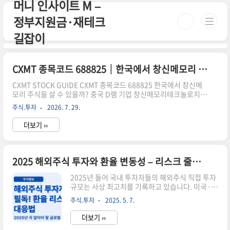
머니 인사이트 M –
본문 바로가기
정부지원금·재테크
길잡이
CXMT 종목코드 688825｜한국에서 창신메모리 주식 살 수 있을까?
CXMT STOCK GUIDE CXMT 종목코드 688825 한국에서 창신메
모리 주식을 살 수 있을까? 중국 D램 기업 창신메모리테크놀로지
(CXMT)가 상하이증권거래소에 상장하면서 국내 투자자도 주식을
주식.투자
2026. 7. 29.
살 수 있는지 관심이 커지고 있습니다. 결론부터 말하면 창신메모리
의 종목코드는 688825이지만, 국내 일반 개인투자자가 현재 대부
더보기 ››
분의 국내 증권사 계좌에서 바로 매수하기는 어렵습니다. CXMT는
홍콩이나 미국 증시가 아니라 중국 본토 상하이증권거래소의 과창
판(STAR Market)에 상장된 중국 A주이기 때문입니다. 국내 증권
사 앱에서 종목이 검색되거나 시세가 보인다고 해서 실제 주문까지
2025 해외주식 투자와 환율 변동성 – 리스크 줄이는 3가지 전략
가능한 것은 아닙니다. 반드시 이용 중인 증권사의 중국 A주 거래범
위와 과창판 매매 지원 여부를..
2025년 들어 국내 투자자들의 해외주식 직접 투자
규모는 사상 최고치를 기록하고 있습니다. 미국·일
본은 물론, 유럽·신흥국 시장까지 관심이 확대되면
주식.투자
2025. 5. 7.
서 '글로벌 분산 투자'는 이제 선택이 아닌 필수가
되었죠. 하지만 문제는 환율 변동성입니다. 이번 글
더보기 ››
에서는 해외주식 투자 시 환율 리스크를 줄이는 핵