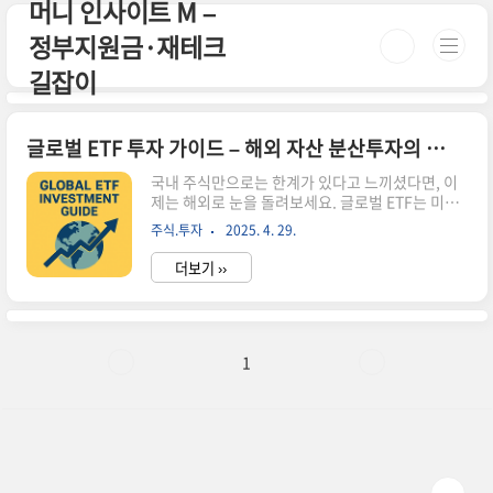
머니 인사이트 M –
본문 바로가기
정부지원금·재테크
길잡이
글로벌 ETF 투자 가이드 – 해외 자산 분산투자의 시작
국내 주식만으로는 한계가 있다고 느끼셨다면, 이
제는 해외로 눈을 돌려보세요. 글로벌 ETF는 미국,
유럽, 신흥국, 친환경 분야 등 다양한 시장에 쉽게
주식.투자
2025. 4. 29.
접근할 수 있는 투자 수단입니다. 초보자도 간편하
게 매매할 수 있고, 장기적인 자산 배분에 매우 유리
더보기 ››
한 구조로 되어 있어 점점 더 많은 투자자들이 글로
벌 ETF를 활용하고 있습니다.✅ 글로벌 ETF 투자
추천 TOP 31. VOO – 미국 대형주 대표
ETFVOO(Vanguard S&P500 ETF)는 미국 대형
주 500개 기업에 분산 투자하는 상품으로, 애플, 마
1
이크로소프트, 구글 등 세계 최고 기업들이 포함돼
있습니다. 안정성과 성장성을 모두 갖춘 ETF로 장
기 투자에 매우 적합합니다.수수료: 연 0.03% (매
우 저렴)최근 10년 수익률: 연평균 약..