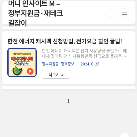
머니 인사이트 M –
본문 바로가기
정부지원금·재테크
길잡이
한전 에너지 캐시백 신청방법, 전기요금 할인 꿀팁!
한전 에너지 캐시백은 전기 사용량을 줄인 가구에
대해 절약된 전기 사용량만큼 현금으로 돌려주는
제도입니다.이 제도는 2022년 시범사업을 거쳐
정부지원금·정책정보
2024. 6. 26.
2023년 6월부터 전국적으로 시행되고 있습니
다. ※ 전기요금 할인 꿀팁! 지금 바로 "에너지 캐시
더보기 ››
백" 신청해보세요 ※에너지캐시백 바로 신청하
기! 한전 에너지 캐시백 신청대상 1. 주택용 전기
를 사용하는 모든 가구 주택용 전기를 사용하는 누
구나 신청할 수 있습니다. 2. 주민등록상 거주 확
인 신청 주소지에 주민등록상 거주하고 있는 이용
1
자라면 누구나 신청이 가능합니다. 3. 전력 사용량
데이터 2023년 이전 2개년 중 최소 1개년의 전력
사용량 데이터가 있어야 하며기존 전력 사용량과
비교하여 전기 사용량이 줄어야 합니다. 최소 절감
률 3% 이상을 달성해야 ..