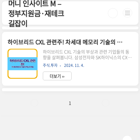
머니 인사이트 M –
본문 바로가기
정부지원금·재테크
길잡이
하이브리드 CXL 관련주! 차세대 메모리 기술의 핵심 주역들
하이브리드 CXL 기술의 부상과 관련 기업들의 동
향을 살펴봅니다. 삼성전자와 SK하이닉스의 CXL
개발 현황, 시장 전망, 그리고 투자 가능성에 대해
주식.투자
2024. 11. 4.
알아보세요.하이브리드 CXL 기술의 개요 하이브리
드 CXL(Compute Express Link)은차세대 고성
더보기 ››
능 컴퓨팅을 위한 혁신적인 기술입니다. 이 기술은
중앙처리장치(CPU), 메모리, 스토리지, 가속기 등
컴퓨터 시스템의 여러 구성 요소를 효율적으로 연
결하여 데이터 처리 속도를 크게 향상합니다.CXL
의 주요 특징고속 데이터 처리: CXL은 기존 시스템
1
보다 훨씬 빠른 속도로 데이터를 처리할 수 있습니
다.메모리 용량 확장: 시스템의 메모리 용량을 크게
늘릴 수 있어, 대규모 데이터 처리에 적합합니다.유
연한 리소스 관리: 여러 장치의 리소스를 효율적으
로 ..