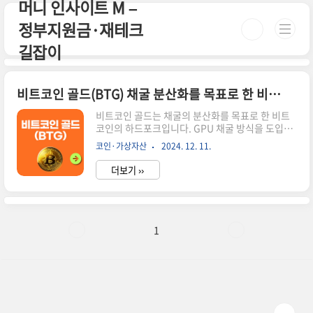
머니 인사이트 M –
본문 바로가기
정부지원금·재테크
길잡이
비트코인 골드(BTG) 채굴 분산화를 목표로 한 비트코인 하드포크
비트코인 골드는 채굴의 분산화를 목표로 한 비트
코인의 하드포크입니다. GPU 채굴 방식을 도입하
여 일반 사용자도 참여할 수 있게 만든 암호화폐에
코인·가상자산
2024. 12. 11.
대해 알아봅시다.시간이 없으신 분들은 아래 버튼
으로 확인하세요!비트코인 골드 공식 웹사이트!👆
더보기 ››
▼ 자세한 정보는 아래에서 계속 이어집니다! ▼ 비
트코인 골드란?비트코인 골드(BTG)는 2017년 10
월 24일에 진행된 비트코인의 두 번째 하드포크입
니다. 비트코인캐시의 성공적인 하드포크 이후 등
장한 BTG는 비트코인의 채굴 방식을 개선하는 것
1
을 주요 목표로 삼았습니다. BTG의 가장 큰 특징은
채굴 방식의 변경입니다. 기존 비트코인이 사용하
는 작업증명(PoW) 대신 Equihash-BTG라는 새
로운 방식을 채택했어요. 이 방식은 일반 컴퓨터의
GPU를 이용해 채굴..