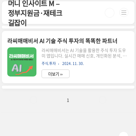
머니 인사이트 M –
본문 바로가기
정부지원금·재테크
길잡이
라씨매매비서 AI 기술 주식 투자의 똑똑한 파트너
라씨매매비서는 AI 기술을 활용한 주식 투자 도우
미 앱입니다. 실시간 매매 신호, 개인화된 분석, 투
명한 성과 공개로 모든 투자자에게 스마트한 투자
주식.투자
2024. 11. 30.
경험을 제공합니다. 📌 ※ 자세한 사항은 아래 버튼
을 클릭하셔서 확인해 보세요! ※라씨매매비서 공
더보기 ››
식 웹사이트!↑ 이 버튼을 클릭하시면 해당 페이지
로 빠르게 이동합니다! ↑ 주식 투자, 어렵고 복잡
하게 느껴지나요?라씨매매비서가 여러분의 든든
한 조력자가 되어드립니다. AI 기술을 활용해 매매
타이밍을 제시하고,다양한 투자 정보를 한눈에 볼
1
수 있게 해주는 라씨매매비서.이 앱으로 여러분의
투자 여정이 어떻게 달라질 수 있는지 함께 알아보
겠습니다. 라씨매매비서란? 라씨매매비서는 인공
지능(AI)을 활용해 주식 투자를 돕는 앱입니다.이
앱은 주식 시장의 모든 종목을 ..