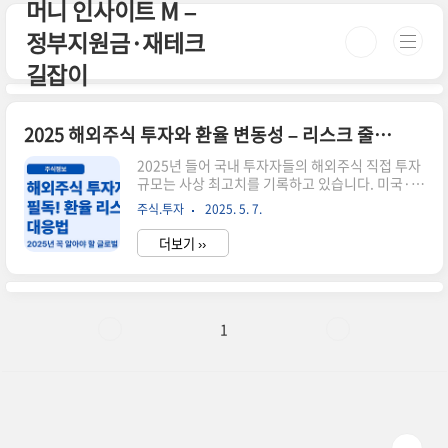
머니 인사이트 M –
본문 바로가기
정부지원금·재테크
길잡이
2025 해외주식 투자와 환율 변동성 – 리스크 줄이는 3가지 전략
2025년 들어 국내 투자자들의 해외주식 직접 투자
규모는 사상 최고치를 기록하고 있습니다. 미국·일
본은 물론, 유럽·신흥국 시장까지 관심이 확대되면
주식.투자
2025. 5. 7.
서 '글로벌 분산 투자'는 이제 선택이 아닌 필수가
되었죠. 하지만 문제는 환율 변동성입니다. 이번 글
더보기 ››
에서는 해외주식 투자 시 환율 리스크를 줄이는 핵
심 전략 3가지를 소개해 드릴게요.💸 전략 ① 환헤
지 ETF 활용하기환율 영향을 최소화하고 싶다면
'환헤지형 ETF'를 활용하세요. 환헤지 상품은 투자
자산은 그대로 유지하면서, 통화 리스크를 줄여주
1
는 장점이 있습니다.추천 ETF 예시:TIGER 미국나
스닥100환헤지KODEX 선진국MSCI환헤지📊 전
략 ② 통화 분산 투자달러에 집중된 투자는 리스크
가 크기 때문에, 엔화, 유로화, 위안화 등 다른 통화
자산을..