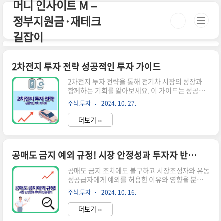
머니 인사이트 M –
본문 바로가기
정부지원금·재테크
길잡이
2차전지 투자 전략 성공적인 투자 가이드
2차전지 투자 전략을 통해 전기차 시장의 성장과
함께하는 기회를 알아보세요. 이 가이드는 성공적
인 투자에 필요한 핵심 요소를 제공합니다.1. 2차
주식.투자
2024. 10. 27.
전지란 무엇인가? 2차전지는 전기를 저장하고 필
요할 때 방출할 수 있는 배터리입니다. 주로 전기
더보기 ››
차, 스마트폰, 노트북 등 다양한 전자기기에 사용됩
니다. 이 배터리는 리튬이온, 니켈수소 등 여러 종
류가 있으며, 각각의 특성과 용도가 다릅니다. 특히
리튬이온 배터리는 높은 에너지 밀도와 긴 수명 덕
공매도 금지 예외 규정! 시장 안정성과 투자자 반응 분석
분에 가장 많이 사용되고 있습니다.1.1. 2차전지의
중요성전기차 산업의 성장과 함께 2차전지의 중요
공매도 금지 조치에도 불구하고 시장조성자와 유동
성이 더욱 부각되고 있습니다. 많은 자동차 제조사
성공급자에게 예외를 허용한 이유와 영향을 분석합
들이 전기차로의 전환을 가속화하고 있으며, 이에
니다. 투자자들의 반응과 시장 안정성 유지를 위한
주식.투자
2024. 10. 16.
따라 2차전지의 수요도 급증하고 있습니다. 따라서
정책적 고려사항을 살펴봅니다. 공매도 금지 예외
투자자들에게는 매력적인 기..
의 배경과 목적 공매도 금지 예외 규정은 시장의 안
더보기 ››
정성과 유동성을 유지하기 위해 도입되었습니다.