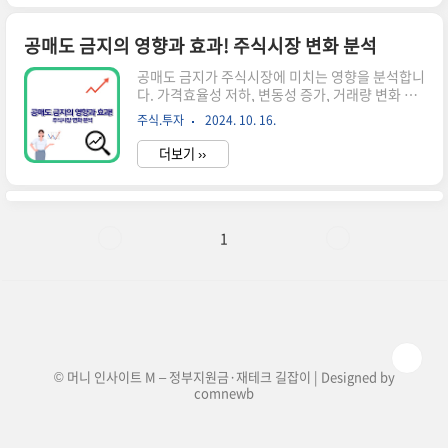
이 규정은 특정 시장 참여자들에게 제한적으로 공
매도를 허용함으로써 시장의 원활한 작동을 돕고
있습니다.공매도 금지의 일반적 목적공매도 금지
공매도 금지의 영향과 효과! 주식시장 변화 분석
는 주로 다음과 같은 목적으로 시행됩니다:과도한
공매도 금지가 주식시장에 미치는 영향을 분석합니
주가 하락 방지시장 안정성 유지불공정 거래 억제
다. 가격효율성 저하, 변동성 증가, 거래량 변화 등
그러나 완전한 공매도 금지는 시장의 유동성과 가
다양한 측면에서 공매도 금지의 효과를 살펴보고
격 발견 기능을 저해할 수 있어, 일부 예외를 두고
주식.투자
2024. 10. 16.
향후 전망을 제시합니다. 공매도 금지의 배경과 목
있습니다.예외 허용의 이유공매도 금지 예외는 다
적 공매도 금지는 주식시장의 급격한 하락을 막기
음과 같은 이유로 허용됩니다.시장 유동성 유지가
더보기 ››
위해 시행되는 정책입니다. 특히 코로나19 팬데믹
격..
상황에서 주가 폭락을 방지하고자 도입되었습니
다.공매도의 정의공매도는 주가가 떨어질 것으로
예상되는 주식을 빌려서 팔고나중에 더 낮은 가격
에 사서 갚는 투자 방법입니다. 이를 통해 주가 하락
1
시에도 이익을 얻을 수 있습니다.금지 조치의 목적
시장 안정화: 급격한 주가 하락 방지투자자 보호:
과도한 투기 억제시장 신뢰도 유지: 불공정 거래 방
지공매도 금지가 주식시장에 미치는 영향 공매도
금지는 주식시장의 여러 측면에 영향..
© 머니 인사이트 M – 정부지원금·재테크 길잡이 | Designed by
comnewb