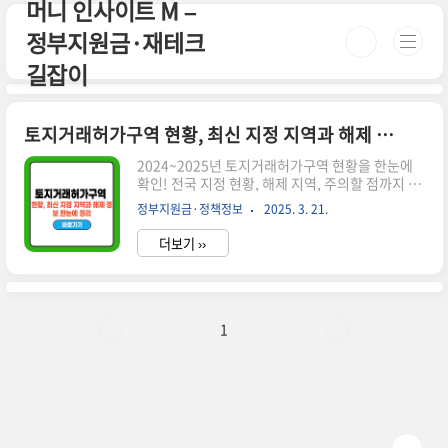
머니 인사이트 M –
본문 바로가기
정부지원금·재테크
길잡이
토지거래허가구역 현황, 최신 지정 지역과 해제 정보 한눈에 정리
2024~2025년 토지거래허가구역 현황을 한눈에
확인! 전국 지정 현황, 해제 지역, 주의할 점까지 깔
끔하게 정리해드립니다.시간이 없으신 분들은 아
정부지원금·정책정보
2025. 3. 21.
래 버튼으로 확인하세요! 서울 부동산 정보광장👉
▼ 자세한 정보는 아래에서 계속 이어집니다! ▼
더보기 ››
📌 토지거래허가구역 현황이란?토지거래허가구역
은 정부 또는 지자체가 부동산 시장 과열을 막기 위
해 지정하는 규제지역입니다.이 지역 내에서는 일
정 면적 이상의 토지를 거래할 때 반드시 관할 관청
의 허가를 받아야 하며, 최근에는 그 지정 범위와 대
1
상이 빠르게 변화하고 있습니다.🏙️ 2024~2025년
토지거래허가구역 지정 및 해제 현황 요약 구분지
정 지역주요 내용2024.04서울 강남구, 서초구, 송
파구 일부재건축 단지 중심으로 지정 확대2024.09
경기 성남,..