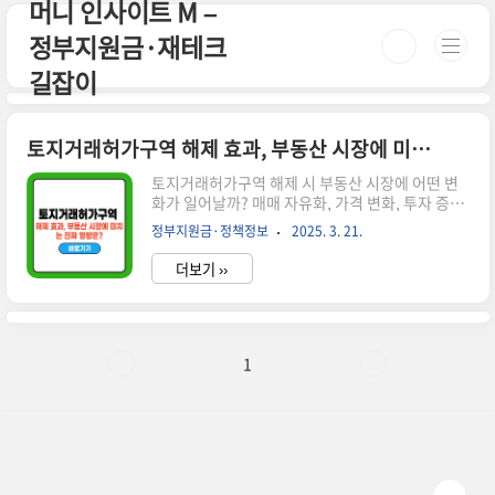
머니 인사이트 M –
본문 바로가기
정부지원금·재테크
길잡이
토지거래허가구역 해제 효과, 부동산 시장에 미치는 진짜 영향은?
토지거래허가구역 해제 시 부동산 시장에 어떤 변
화가 일어날까? 매매 자유화, 가격 변화, 투자 증가
등 해제 효과를 분석합니다.시간이 없으신 분들은
정부지원금·정책정보
2025. 3. 21.
아래 버튼으로 확인하세요! 서울 부동산 정보광장
👉 ▼ 자세한 정보는 아래에서 계속 이어집니다!
더보기 ››
▼ 🏡 토지거래허가구역 해제 효과란?토지거래허
가구역은 일정 면적 이상의 토지를 거래할 때 관할
관청의 허가가 필요한 규제 지역입니다.해제되면
해당 규제가 사라져 거래가 자유로워지며 부동산
시장에 다양한 변화를 가져옵니다.✅ 토지거래허가
1
구역 해제 시 기대되는 효과 매매 거래 자유화 – 허
가 없이 거래 가능, 거래량 증가가격 변화 – 단기 상
승 후 중장기 안정화 가능성투자 수요 유입 – 규제
해소로 투자 문의 증가개발 및 건축 수요 증가 – 사
업 추진 용이📉 해..