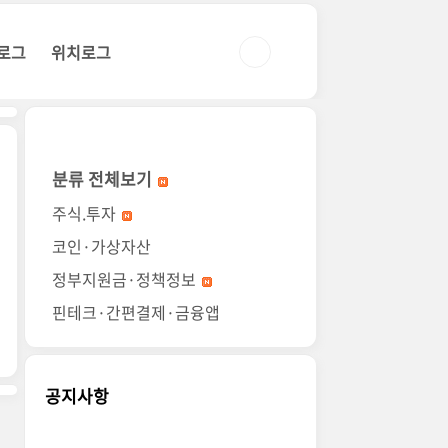
로그
위치로그
분류 전체보기
주식.투자
코인·가상자산
정부지원금·정책정보
핀테크·간편결제·금융앱
공지사항