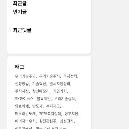
최근글
인기글
최근댓글
태그
우리기술주가
우리기술주식
투자전략
신청방법
기술혁신
월세지원정리
주식시장
창신메모리
기업가치
SK하이닉스
블록체인
우리기술실적
암호화폐
반도체
복지제도
메모리반도체
2025복지정책
정부지원
에너지바우처
원전관련주
삼성전자
정부지원금
미국 주식 투자 세금