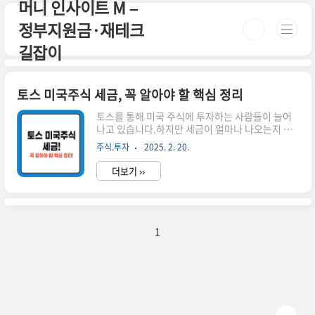
머니 인사이트 M –
본문 바로가기
정부지원금·재테크
길잡이
토스 미국주식 세금, 꼭 알아야 할 핵심 정리
토스를 통해 미국 주식에 투자하는 사람들이 늘어
나고 있습니다.하지만 세금이 얼마나 나오는지 정
확히 모르면 예상치 못한 부담이 생길 수 있습니다.
주식.투자
2025. 2. 20.
오늘은 토스 미국주식 세금과 절세 전략을 쉽게 정
리해 드리겠습니다. 시간이 없으신 분들은 아래 버
더보기 ››
튼으로 확인하세요! 실시간 미국 증시 동향 바로가
기!👆 ▼ 자세한 정보는 아래에서 계속 이어집니다!
▼ ✅ 토스 미국주식 세금의 종류미국 주식을 거래
하면 양도소득세와 배당소득세 두 가지 세금이 부
과됩니다.각 세금의 부과 기준과 납부 방법을 알아
1
보겠습니다.1️⃣ 양도소득세 (미국 주식 매매 차익)
미국 주식을 매도하여 차익이 발생하면 세금 부과
연간 250만 원까지 비과세!250만 원 초과분에 대
해 22% 세율 적용📌 양도소득세 계산 공식(총 매
도금액 - 총 매수금액..