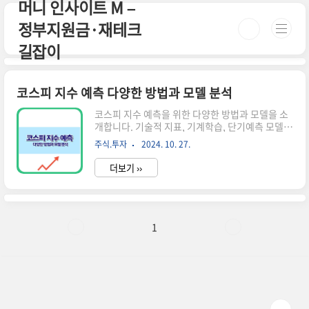
머니 인사이트 M –
본문 바로가기
정부지원금·재테크
길잡이
코스피 지수 예측 다양한 방법과 모델 분석
코스피 지수 예측을 위한 다양한 방법과 모델을 소
개합니다. 기술적 지표, 기계학습, 단기예측 모델
등을 통해 코스피의 미래 방향성을 분석하고 투자
주식.투자
2024. 10. 27.
전략을 수립하는 방법을 알아봅니다.코스피 지수
예측의 중요성 코스피 지수는 한국 주식시장의 전
더보기 ››
반적인 흐름을 보여주는 중요한 지표입니다. 이 지
수를 예측하는 것은 투자자들에게 매우 중요한 과
제입니다. 정확한 코스피 지수 예측은 투자 결정에
도움을 주고, 리스크 관리에 유용합니다. 하지만 주
식시장의 복잡성과 변동성 때문에 정확한 예측은
1
쉽지 않습니다. 📌 ※ 자세한 사항은 아래 버튼을
클릭하셔서 확인해 보세요! ※코스피 지수 바로가
기!↑ 이 버튼을 클릭하시면 해당 페이지로 빠르게
이동합니다! ↑코스피 지수 예측의 어려움시장의
불확실성다양한 변수의 영향예측 모델의..