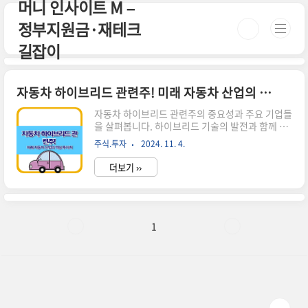
머니 인사이트 M –
본문 바로가기
정부지원금·재테크
길잡이
자동차 하이브리드 관련주! 미래 자동차 산업의 핵심 투자처
자동차 하이브리드 관련주의 중요성과 주요 기업들
을 살펴봅니다. 하이브리드 기술의 발전과 함께 성
장이 기대되는 유망 투자처를 소개합니다.자동차
주식.투자
2024. 11. 4.
하이브리드 기술의 부상 자동차 산업이 빠르게 변
화하고 있습니다.전기차 시장이 예상보다 더디게
더보기 ››
성장하면서,하이브리드 자동차가 다시 주목받고
있습니다. 하이브리드 자동차는 내연기관과 전기
모터를 함께 사용하여 연비를 높이고 배출가스를
줄이는 친환경 자동차입니다. ▶ 하이브리드 자동
차의 장점연비 향상: 전기모터와 내연기관을 효율
1
적으로 사용하여 연료 소비를 줄입니다.배출가스
감소: 전기 주행 모드를 활용하여 도심에서 배출가
스를 크게 줄일 수 있습니다.충전 인프라 부담 감
소: 순수 전기차와 달리 별도의 충전 시설이 필요 없
습니다.주행 거리 걱정 없음: 내연기관이 있어 장거
리 ..