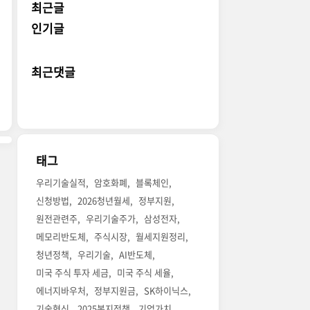
최근글
인기글
최근댓글
태그
우리기술실적
암호화폐
블록체인
신청방법
2026청년월세
정부지원
원전관련주
우리기술주가
삼성전자
메모리반도체
주식시장
월세지원정리
청년정책
우리기술
AI반도체
미국 주식 투자 세금
미국 주식 세율
에너지바우처
정부지원금
SK하이닉스
기술혁신
2025복지정책
기업가치