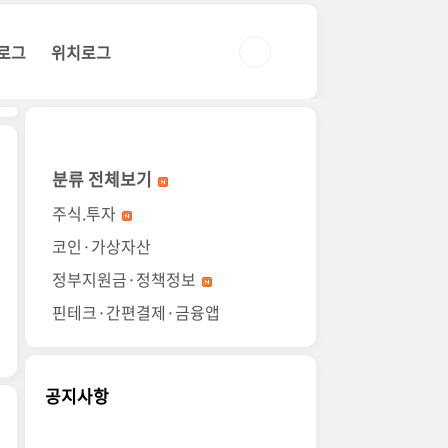
로그
위치로그
분류 전체보기
주식.투자
코인·가상자산
정부지원금·정책정보
핀테크·간편결제·금융앱
공지사항