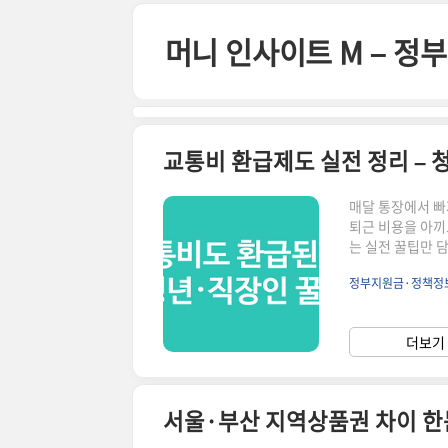
본문 바로가기
머니 인사이트 M – 
교통비 환급제도 실전 정리 – 
매달 통장에서 빠
퇴근 비용을 아끼
는 실전 꿀팁만 담
큰 계층▪ 신청 방
정부지원금·정책정
또는 교통카드 충
인 20대 직장인입
원사업’으로 등록
더보기 
으면 좋겠다는 생
서울·부산 지역상품권 차이 한