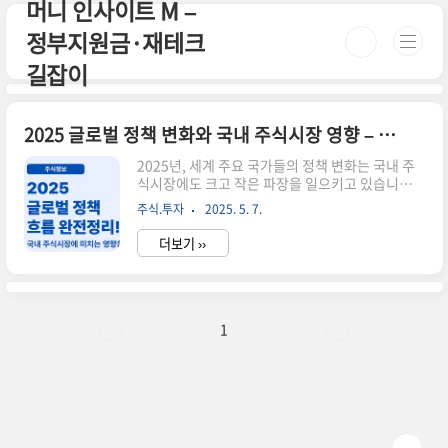
머니 인사이트 M –
본문 바로가기
정부지원금·재테크
길잡이
2025 글로벌 정책 변화와 국내 주식시장 영향 – 꼭 짚고 넘어가야 할 3가지
2025년, 세계 주요 국가들의 정책 변화는 국내 주
식시장에도 크고 작은 파장을 일으키고 있습니다.
미국의 금리 정책 변화, ESG 규제 강화, 글로벌 무
주식.투자
2025. 5. 7.
역 정책 전환 등은 국내 증권사와 투자자 모두에게
새로운 변수로 작용하고 있는데요. 이번 글에서는
더보기 ››
글로벌 정책 변화가 국내 주식시장에 어떤 영향을
주는지, 그리고 투자자는 어떤 전략을 세워야 할지
핵심 내용을 정리해 드릴게요.🌍 ① 미국 금리 정책
과 유동성 변화2025년 미국 연준(Fed)은 인플레
이션을 억제하기 위한 추가 금리 인상 가능성을 시
1
사했습니다. 이는 전 세계 자금 흐름에 직접적인 영
향을 미치며, 특히 한국 주식시장의 외국인 투자 유
입에도 큰 영향을 줍니다.전략 포인트: 고금리 시대
에는 배당주 중심의 보수적 포트폴리오가 유리합니
다.🌱 ② ..