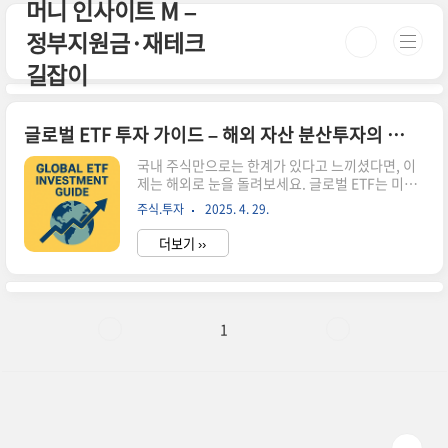
머니 인사이트 M –
본문 바로가기
정부지원금·재테크
길잡이
글로벌 ETF 투자 가이드 – 해외 자산 분산투자의 시작
국내 주식만으로는 한계가 있다고 느끼셨다면, 이
제는 해외로 눈을 돌려보세요. 글로벌 ETF는 미국,
유럽, 신흥국, 친환경 분야 등 다양한 시장에 쉽게
주식.투자
2025. 4. 29.
접근할 수 있는 투자 수단입니다. 초보자도 간편하
게 매매할 수 있고, 장기적인 자산 배분에 매우 유리
더보기 ››
한 구조로 되어 있어 점점 더 많은 투자자들이 글로
벌 ETF를 활용하고 있습니다.✅ 글로벌 ETF 투자
추천 TOP 31. VOO – 미국 대형주 대표
ETFVOO(Vanguard S&P500 ETF)는 미국 대형
주 500개 기업에 분산 투자하는 상품으로, 애플, 마
1
이크로소프트, 구글 등 세계 최고 기업들이 포함돼
있습니다. 안정성과 성장성을 모두 갖춘 ETF로 장
기 투자에 매우 적합합니다.수수료: 연 0.03% (매
우 저렴)최근 10년 수익률: 연평균 약..