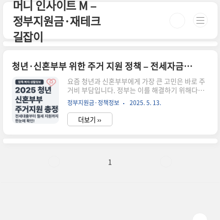
머니 인사이트 M –
본문 바로가기
정부지원금·재테크
길잡이
청년·신혼부부 위한 주거 지원 정책 – 전세자금부터 월세까지 한눈에 정리 (2025년)
요즘 청년과 신혼부부에게 가장 큰 고민은 바로 주
거비 부담입니다. 정부는 이를 해결하기 위해다양
한 전세·월세 지원정책을 마련하고 있어요. 2025
정부지원금·정책정보
2025. 5. 13.
년 기준으로 지원 대상과 혜택도 강화되었기 때문
에, 지금 꼭 확인해보셔야 해요.이번 글에서는 **청
더보기 ››
년 및 신혼부부를 위한 정부 주거지원 정책 3가지
**를 정리해드립니다.📌 1. 청년 전세자금 대출 (버
팀목 전세자금)💰 대출 한도: 수도권 최대 1억 2천
만 원📉 금리: 연 1.2%~2.1% (소득에 따라 차등)
🧑‍🎓 대상: 만 19~34세 미혼 청년, 연소득 5천만
1
원 이하📌 2. 신혼부부 전세자금 대출 (혼인 7년 이
내)🏠 한도: 수도권 최대 2억 원👫 자녀 수에 따라
추가 지원: 1명당 최대 2천만 원 가산🧾 조건: 혼인
신고일 기준 7년 이내 ..