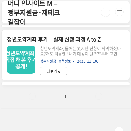
머니 인사이트 M –
본문 바로가기
정부지원금·재테크
길잡이
청년도약계좌 후기 – 실제 신청 과정 A to Z
청년도약계좌, 들어는 봤지만 신청이 막막하셨나
요?저도 처음엔 “내가 대상이 될까?”부터 고민했
습니다.이번 글에서는 실제 신청 과정과 후기를 A
정부지원금·정책정보
2025. 11. 10.
부터 Z까지 정리해 드립니다. 헷갈리는 서류부터
혜택까지, 직접 신청한 사람의 입장에서 최대한 쉽
더보기 ››
게 설명드릴게요.📌 청년도약계좌 핵심 요약✔️ 대
상: 만 19~34세 청년, 연소득 7,500만 원 이하✔️
지원: 월 최대 40만 원 납입 시 정부 매칭 지원✔️ 혜
택: 5년 만기 시 최대 5천만 원 목돈 형성✔️ 주의: 중
도해지 시 지원금 회수, 서류 꼼꼼히 준비해야 함
1
🔗 공식 신청 페이지 바로가기 📝 정부24 – 소득확
인서 발급 📋 신청 자격 조건부터 확인하세요청년
도약계좌의 핵심 조건은 두 가지입니다. 첫째, 나이
– 만 19세 이상 34세 이..