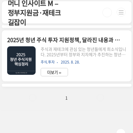
머니 인사이트 M –
본문 바로가기
정부지원금·재테크
길잡이
2025년 청년 주식 투자 지원정책, 달라진 내용과 활용법 정리
주식과 재테크에 관심 있는 청년들에게 희소식입니
다. 2025년부터 정부와 지자체가 추진하는 청년 주
식 투자 지원 정책이 본격 시행되면서, 자산 형성에
주식.투자
2025. 8. 28.
있어 실질적인 도움을 받을 수 있게 되었습니다.이
번 글에서는 2025년 기준으로 청년 투자 지원 제도
더보기 ››
의 주요 내용과 신청 방법, 활용 전략까지 정리해 드
립니다. 청년 주식 투자 지원정책이란?이 정책은
만 19세~34세 이하의 청년을 대상으로, 주식 계좌
개설과 자산 운용에 필요한 초기 자금을 일부 지원
하거나, 세제 혜택을 제공하는 제도입니다. 특히 금
1
융 문맹 탈피와 건전한 투자 습관 형성을 목표로 하
고 있으며, 정부 주도와 민간 금융기관 협업 방식으
로 확대되고 있습니다.2025년 주요 지원 내용청년
형 ISA 계좌 혜택 강화: 비과세 한도 확대 (연 400..