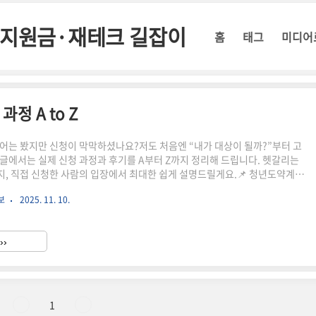
정부지원금·재테크 길잡이
홈
태그
미디어
정 A to Z
어는 봤지만 신청이 막막하셨나요?저도 처음엔 “내가 대상이 될까?”부터 고
글에서는 실제 신청 과정과 후기를 A부터 Z까지 정리해 드립니다. 헷갈리는
, 직접 신청한 사람의 입장에서 최대한 쉽게 설명드릴게요.📌 청년도약계좌
 만 19~34세 청년, 연소득 7,500만 원 이하✔️ 지원: 월 최대 40만 원 납입 시
보
2025. 11. 10.
 혜택: 5년 만기 시 최대 5천만 원 목돈 형성✔️ 주의: 중도해지 시 지원금 회수,
야 함 🔗 공식 신청 페이지 바로가기 📝 정부24 – 소득확인서 발급 📋 신청
인하세요청년도약계좌의 핵심 조건은 두 가지입니다. 첫째, 나이 – 만 19세
››
1