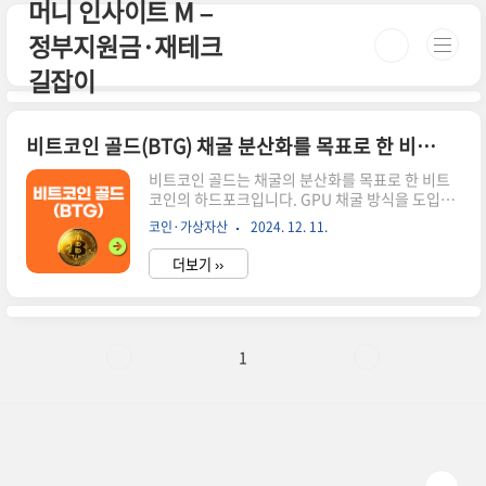
머니 인사이트 M –
본문 바로가기
정부지원금·재테크
길잡이
비트코인 골드(BTG) 채굴 분산화를 목표로 한 비트코인 하드포크
비트코인 골드는 채굴의 분산화를 목표로 한 비트
코인의 하드포크입니다. GPU 채굴 방식을 도입하
여 일반 사용자도 참여할 수 있게 만든 암호화폐에
코인·가상자산
2024. 12. 11.
대해 알아봅시다.시간이 없으신 분들은 아래 버튼
으로 확인하세요!비트코인 골드 공식 웹사이트!👆
더보기 ››
▼ 자세한 정보는 아래에서 계속 이어집니다! ▼ 비
트코인 골드란?비트코인 골드(BTG)는 2017년 10
월 24일에 진행된 비트코인의 두 번째 하드포크입
니다. 비트코인캐시의 성공적인 하드포크 이후 등
장한 BTG는 비트코인의 채굴 방식을 개선하는 것
1
을 주요 목표로 삼았습니다. BTG의 가장 큰 특징은
채굴 방식의 변경입니다. 기존 비트코인이 사용하
는 작업증명(PoW) 대신 Equihash-BTG라는 새
로운 방식을 채택했어요. 이 방식은 일반 컴퓨터의
GPU를 이용해 채굴..