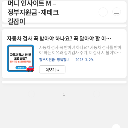
머니 인사이트 M –
본문 바로가기
정부지원금·재테크
길잡이
자동차 검사 꼭 받아야 하나요? 꼭 알아야 할 이유와 기간 안내
자동차 검사 꼭 받아야 하나요? 자동차 검사를 받아
야 하는 이유와 정기검사 주기, 미검사 시 불이익까
지 알기 쉽게 정리했습니다.🛠️ 1. 자동차 검사는 왜
정부지원금·정책정보
2025. 3. 29.
필요할까요?자동차 검사는 도로 위의 안전한 운행
을 보장하기 위해 반드시 필요한 절차입니다.자동
더보기 ››
차의 브레이크, 타이어, 배출가스 등 기본적인 상태
를 점검하여 사고를 미리 예방할 수 있어요.❗자동차
검사는 차량의 건강검진과 같아요. 시간이 없으
신 분들은 아래 버튼으로 확인하세요! 🚗검사유효
기간조회 바로가기👉 ▼ 자세한 정보는 아래에서
1
계속 이어집니다! ▼ 📅 2. 검사 주기, 언제 받아야
할까요? 차종최초 검사정기 검사 주기비사업용 승
용차등록 후 4년이후 매 2년경차, 화물차등록 후 2
년이후 매 1년렌터카 등 사업용등록 후 1년이후 매
1년※ 자..