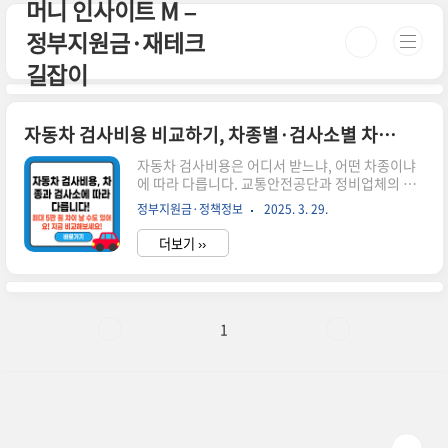
머니 인사이트 M –
본문 바로가기
정부지원금·재테크
길잡이
자동차 검사비용 비교하기, 차종별·검사소별 차이 총정리!
자동차 검사비용은 어디서 받느냐, 어떤 차종이냐
에 따라 다릅니다. 교통안전공단과 정비업체의 비
용 차이까지 자세히 비교해드립니다.🚗 자동차 검
정부지원금·정책정보
2025. 3. 29.
사비용 비교하기, 꼼꼼히 알아봐야 손해 안 봐요!자
동차는 정기적으로 검사를 받아야 합니다. 그런데
더보기 ››
검사 받을 때마다 비용이 다르다는 걸 아시나요?차
종, 검사소, 지역에 따라 가격이 제각각인데요, 무
조건 싼 곳만 찾다가는 손해볼 수도 있어요.이번 글
에서는 자동차 검사비용 비교 방법과 항목별 차이,
그리고 검사소 선택 팁까지 깔끔하게 정리해드릴게
1
요! 시간이 없으신 분들은 아래 버튼으로 확인하세
요! 🚗검사유효기간조회 바로가기👉 ▼ 자세한 정
보는 아래에서 계속 이어집니다! ▼ 📌 자동차 검사
란?자동차 검사는 안전성과 배출가스 기준을 확인
하는 법적 의무입니다.정기검사..