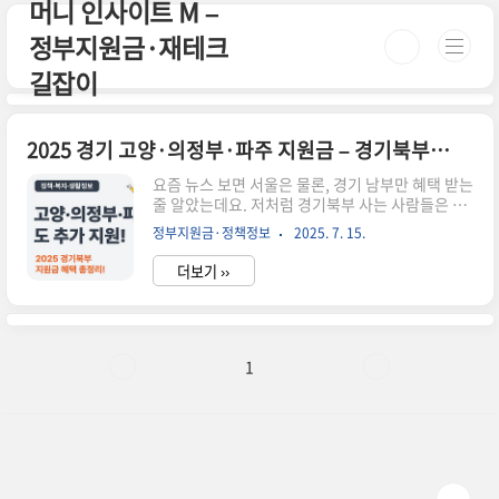
머니 인사이트 M –
본문 바로가기
정부지원금·재테크
길잡이
2025 경기 고양·의정부·파주 지원금 – 경기북부 추가 혜택은?
요즘 뉴스 보면 서울은 물론, 경기 남부만 혜택 받는
줄 알았는데요. 저처럼 경기북부 사는 사람들은 늘
"우리는 왜 없지?" 싶은 생각, 해보셨을 거예요. 그
정부지원금·정책정보
2025. 7. 15.
런데 이번 2025년 경기 지원금은 좀 다릅니다. 고
양, 의정부, 파주까지! 경기북부 주민도 누릴 수 있
더보기 ››
는 추가 지원금 혜택이 드디어 나왔습니다. 직접 확
인하고 신청해본 경험을 바탕으로 조건, 신청법, 유
의사항을 정리해 드릴게요. 📌 요약 정리2025년
경기북부(고양·의정부·파주) 추가 지원금 발표기
초수급자·차상위·다자녀가구 등은 우선 대상전기
1
요금, 건강보험료 자동 차감 형태로 지급온라인 신
청 시 주소지 기준 자동 필터링소멸 시한, 포인트 사
용 기한 반드시 확인 필요크레딧 신청 & 민생지원
금 정보 한눈에 보기소상공인 부담경감 프로그램과
다양한 20..