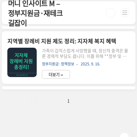
머니 인사이트 M –
본문 바로가기
정부지원금·재테크
길잡이
지역별 장례비 지원 제도 정리: 지자체 복지 혜택
가족이 갑작스럽게 사망했을 때, 정신적 충격은 물
론 경제적 부담도 큽니다. 이를 위해 **정부 및 지
자체에서는 장례비를 지원하는 복지 제도**를 마
정부지원금·정책정보
2025. 9. 16.
련하고 있습니다. 특히 **기초생활수급자, 차상위
계층, 독거노인 등**을 대상으로 한 혜택이 존재하
더보기 ››
며, 지역마다 지원 내용이 다르기 때문에 정확한 정
보 확인이 필요합니다. ✔️ 2025년 기준, 지자체별
장례비 지원 제도를 한눈에 확인하세요.1. 국가 단
위 장례비 지원 제도보건복지부는 기초생활수급자
사망 시 장례비 80만원을 지원합니다. 이 제도는 전
1
국 공통으로 시행되며, 사망 신고 후 지자체를 통해
신청할 수 있습니다.지원 대상: 생계·의료급여 수
급자지원 금액: 800,000원 (정액 지원)신청 기한:
사망일로부터 3개월 이내✅ 복지로 홈페이지에서
확인 가능..